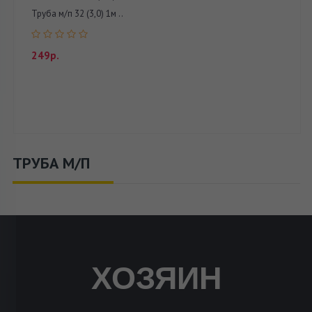
Труба м/п 32 (3,0) 1м ..
249р.
ТРУБА М/П
ХОЗЯИН