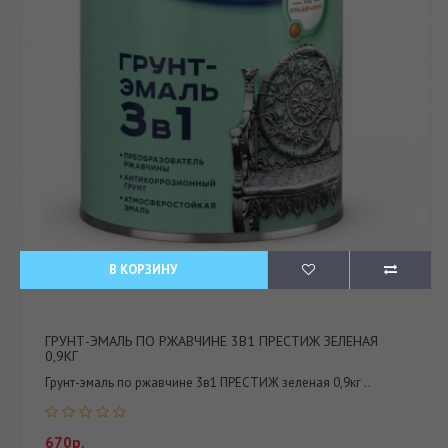
В КОРЗИНУ
ГРУНТ-ЭМАЛЬ ПО РЖАВЧИНЕ 3В1 ПРЕСТИЖ ЗЕЛЕНАЯ
0,9КГ
Грунт-эмаль по ржавчине 3в1 ПРЕСТИЖ зеленая 0,9кг ..
670р.