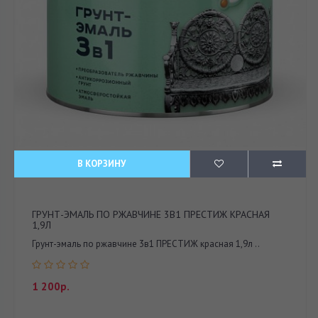
В КОРЗИНУ
ГРУНТ-ЭМАЛЬ ПО РЖАВЧИНЕ 3В1 ПРЕСТИЖ КРАСНАЯ
1,9Л
Грунт-эмаль по ржавчине 3в1 ПРЕСТИЖ красная 1,9л ..
1 200р.