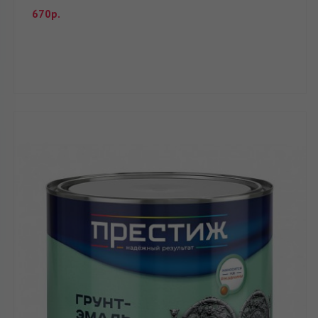
670р.