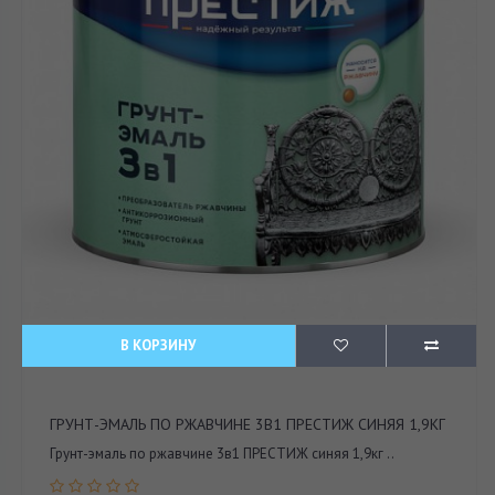
В КОРЗИНУ
ГРУНТ-ЭМАЛЬ ПО РЖАВЧИНЕ 3В1 ПРЕСТИЖ СИНЯЯ 1,9КГ
Грунт-эмаль по ржавчине 3в1 ПРЕСТИЖ синяя 1,9кг ..