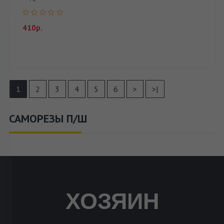
410р.
1
2
3
4
5
6
>
>|
САМОРЕЗЫ П/Ш
ХОЗЯИН