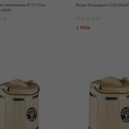
я светильника 45*23*15см
Ведро бондарное 10,0л БАЦЬ
БАНЯ ..
..
1 960р.