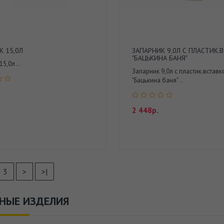
К 15,0Л
ЗАПАРНИК 9,0Л С ПЛАСТИК.
"БАЦЬКИНА БАНЯ"
5,0л ..
Запарник 9,0л с пластик.вставк
"Бацькина баня" ..
2 448р.
3
>
>|
НЫЕ ИЗДЕЛИЯ