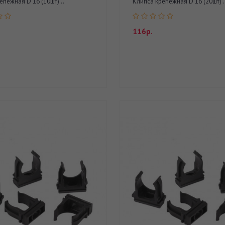
епежная D 16 (10шт) ..
Клипса крепежная D 16 (20шт) .
116р.