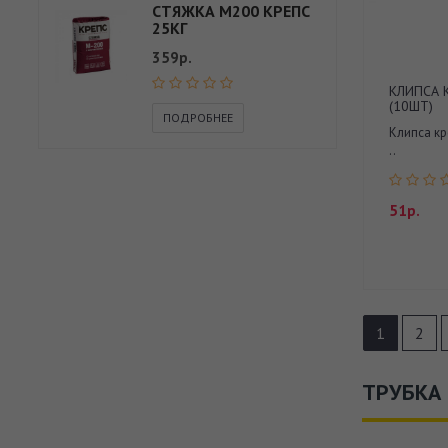
СТЯЖКА М200 КРЕПС
25КГ
359р.
КЛИПСА 
(10ШТ)
ПОДРОБНЕЕ
Клипса кр
..
51р.
1
2
ТРУБКА