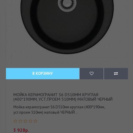
В КОРЗИНУ
МОЙКА КЕРАМОГРАНИТ S6 D510ММ КРУГЛАЯ
(400*190ММ, УСТ.ПРОЕМ 510ММ) МАТОВЫЙ ЧЕРНЫЙ
Мойка керамогранит S6 D510мм круглая (400*190мм,
уст.проем 510мм) матовый ЧЕРНЫЙ ..
3 928р.