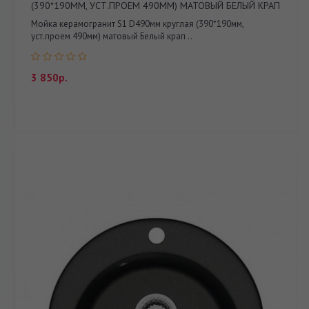
(390*190ММ, УСТ.ПРОЕМ 490ММ) МАТОВЫЙ БЕЛЫЙ КРАП
Мойка керамогранит S1 D490мм круглая (390*190мм,
уст.проем 490мм) матовый Белый крап ..
3 850р.