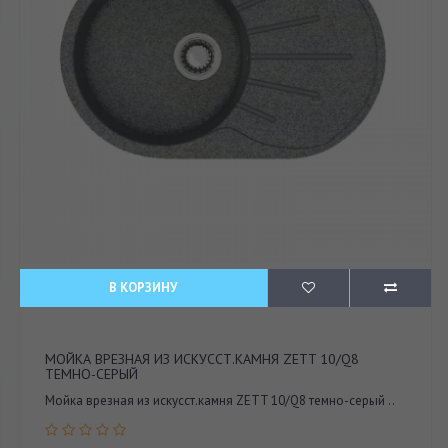
В КОРЗИНУ
МОЙКА ВРЕЗНАЯ ИЗ ИСКУССТ.КАМНЯ ZETT 10/Q8
ТЕМНО-СЕРЫЙ
Мойка врезная из искусст.камня ZETT 10/Q8 темно-серый ..