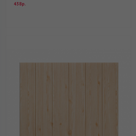
438р.