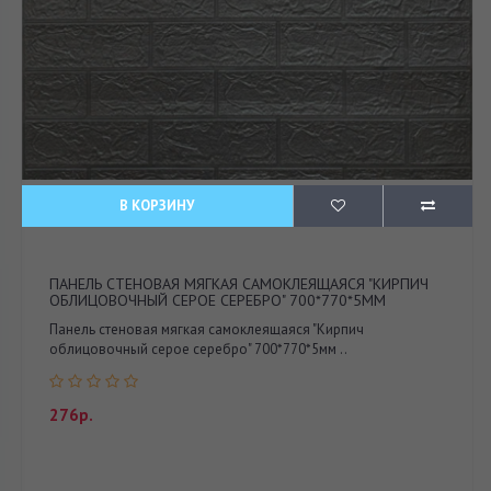
В КОРЗИНУ
ПАНЕЛЬ СТЕНОВАЯ МЯГКАЯ САМОКЛЕЯЩАЯСЯ "КИРПИЧ
ОБЛИЦОВОЧНЫЙ СЕРОЕ СЕРЕБРО" 700*770*5ММ
Панель стеновая мягкая самоклеящаяся "Кирпич
облицовочный серое серебро" 700*770*5мм ..
276р.