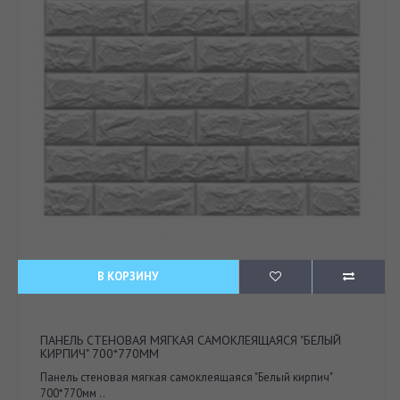
В КОРЗИНУ
ПАНЕЛЬ СТЕНОВАЯ МЯГКАЯ САМОКЛЕЯЩАЯСЯ "БЕЛЫЙ
КИРПИЧ" 700*770ММ
Панель стеновая мягкая самоклеящаяся "Белый кирпич"
700*770мм ..