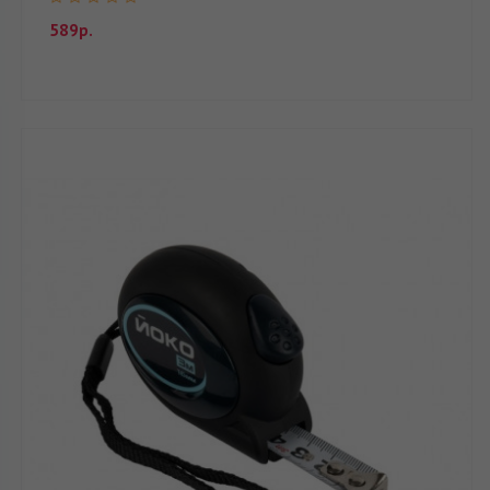
589р.