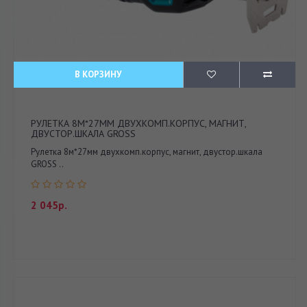
В КОРЗИНУ
РУЛЕТКА 8М*27ММ ДВУХКОМП.КОРПУС, МАГНИТ,
ДВУСТОР.ШКАЛА GROSS
Рулетка 8м*27мм двухкомп.корпус, магнит, двустор.шкала
GROSS ..
2 045р.