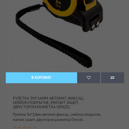
В КОРЗИНУ
РУЛЕТКА 3М*16ММ АВТОМАТ.ФИКСАЦ.,
НЕЙЛОН.ПОКРЫТИЕ, МАГНИТ.ЗАЦЕП.
ДВУСТОРОН.РАЗМЕТКА DENZEL
Рулетка 3м*16мм автомат.фиксац., нейлон.покрытие,
магнит.зацеп. двусторон.разметка Denzel ..