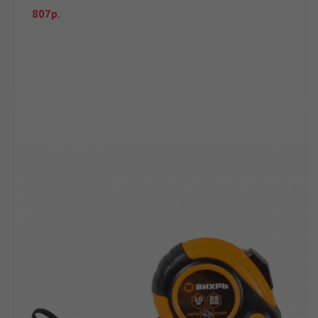
807р.