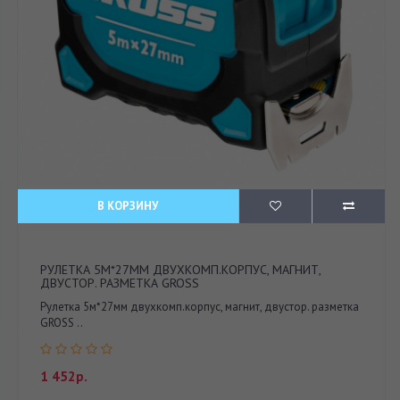
В КОРЗИНУ
РУЛЕТКА 5М*27ММ ДВУХКОМП.КОРПУС, МАГНИТ,
ДВУСТОР. РАЗМЕТКА GROSS
Рулетка 5м*27мм двухкомп.корпус, магнит, двустор. разметка
GROSS ..
1 452р.