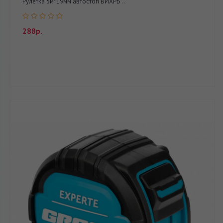
Рулетка 5м*19мм автостоп ВИХРЬ ..
288р.