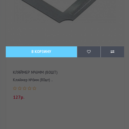
В КОРЗИНУ
КЛЯЙМЕР №6ММ (80ШТ)
Кляймер №6мм (80шт) ..
127р.