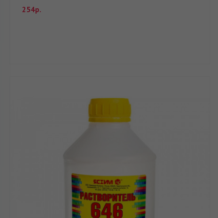
254р.