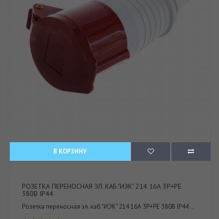
В КОРЗИНУ
РОЗЕТКА ПЕРЕНОСНАЯ ЭЛ. КАБ."ИЭК" 214 16А 3Р+РЕ
380В IP44
Розетка переносная эл. каб."ИЭК" 214 16А 3Р+РЕ 380В IP44 ..