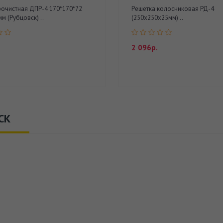
очистная ДПР-4 170*170*72
Решетка колосниковая РД-4
м (Рубцовск) ..
(250х250х25мм) ..
2 096р.
СК