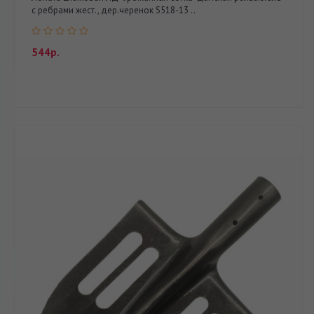
с ребрами жест., дер.черенок S518-13 ..
544р.