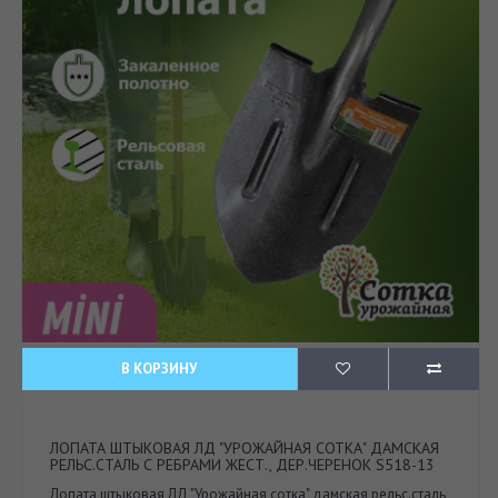
В КОРЗИНУ
ЛОПАТА ШТЫКОВАЯ ЛД "УРОЖАЙНАЯ СОТКА" ДАМСКАЯ
РЕЛЬС.СТАЛЬ С РЕБРАМИ ЖЕСТ., ДЕР.ЧЕРЕНОК S518-13
Лопата штыковая ЛД "Урожайная сотка" дамская рельс.сталь